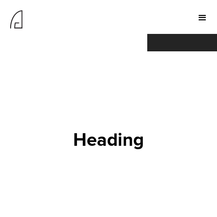
THIS IS SOME TEXT
THIS IS SOME TEXT
INSIDE OF A DIV
IN
INSIDE OF A DIV
BLOCK.
BLOCK.
Heading